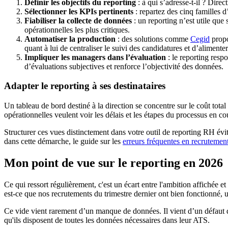
Définir les objectifs du reporting
: à qui s’adresse-t-il ? Dire
Sélectionner les KPIs pertinents
: repartez des cinq familles d’
Fiabiliser la collecte de données
: un reporting n’est utile que
opérationnelles les plus critiques.
Automatiser la production
: des solutions comme
Cegid
propo
quant à lui de centraliser le suivi des candidatures et d’alimen
Impliquer les managers dans l’évaluation
: le reporting resp
d’évaluations subjectives et renforce l’objectivité des données.
Adapter le reporting à ses destinataires
Un tableau de bord destiné à la direction se concentre sur le coût total
opérationnelles veulent voir les délais et les étapes du processus en co
Structurer ces vues distinctement dans votre outil de reporting RH évit
dans cette démarche, le guide sur les
erreurs fréquentes en recrutemen
Mon point de vue sur le reporting en 2026
Ce qui ressort régulièrement, c'est un écart entre l'ambition affichée 
est-ce que nos recrutements du trimestre dernier ont bien fonctionné, 
Ce vide vient rarement d’un manque de données. Il vient d’un défaut de
qu'ils disposent de toutes les données nécessaires dans leur ATS.