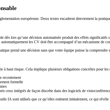
onsable
a réglementation européenne. Deux textes encadrent directement la prati
 dès lors qu’une décision automatisée produit des effets significatifs s
lasse automatiquement les CV doit être accompagné d’un mécanisme de con
matique prend une décision sans que votre équipe puisse la comprendre et
rie à haut risque. Cela implique plusieurs obligations concrètes pour les
de recrutement
lement formelle
aines
pris ceux intégrés de façon discrète dans des logiciels de visioconféren
tils IA sont utilisés que ce qu’elles estiment initialement, ce qui révèle