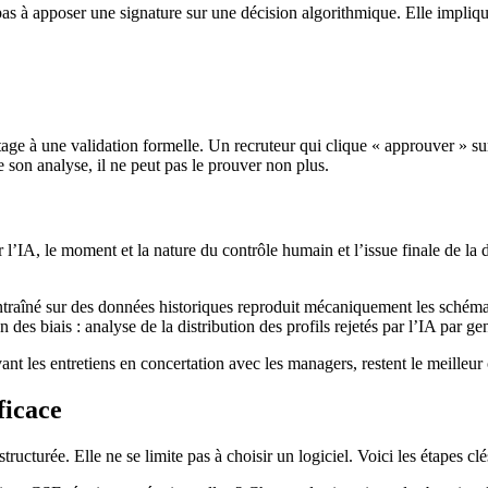
as à apposer une signature sur une décision algorithmique. Elle impliq
e à une validation formelle. Un recruteur qui clique « approuver » sur
de son analyse, il ne peut pas le prouver non plus.
 l’IA, le moment et la nature du contrôle humain et l’issue finale de la 
entraîné sur des données historiques reproduit mécaniquement les schémas
n des biais : analyse de la distribution des profils rejetés par l’IA par 
vant les entretiens en concertation avec les managers, restent le meilleu
ficace
turée. Elle ne se limite pas à choisir un logiciel. Voici les étapes clé