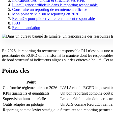
Indicateurs clés : choisir et structurer ses KPIs
L’intelligence artificielle dans le reporting responsable
Construire un reporting de recrutement efficace
Mon point de vue sur le reporting en 2026
RecrutOr pour piloter votre recrutement responsable
FAQ
Recommandation
En 2026, le reporting du recrutement responsable RH n’est plus une o
persistantes du RGPD ont transformé la manière dont les responsables
de bord structuré ni indicateurs alignés sur des critères d’équité. Cet a
Points clés
Point
Conformité réglementaire en 2026
L’AI Act et le RGPD imposent tra
KPIs qualitatifs et quantitatifs
Un bon reporting combine coût pa
Supervision humaine réelle
Le contrôle humain doit permettr
Outils adaptés au pilotage
Un ATS comme RecrutOr centralise 
Reporting comme levier stratégique
Structurer son reporting permet a