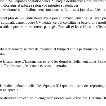
ction, CSE, équipes opérationnelles ? Chaque destinataire a des besoins d
indicateurs et arbitrez selon vos priorités stratégiques.
 si les données qui l’alimentent sont exactes. La mise à jour des tableaux
sent plus de 680 indicateurs mis à jour automatiquement à J-1, avec p
ter automatiquement votre CVthèque, ce qui constitue la base d’un reporti
onsable repose sur des critères partagés. Formaliser les critères de séle
 du recrutement, le taux de rétention et l’impact sur la performance. Le C
urs.
e la surcharge d’information et rend les données réellement utiles à cha
t
offre des exemples concrets issus du terrain.
et la réalité opérationnelle. Des équipes RH qui produisent des reportin
un an après ?
 structuration et d’un pilotage trop orienté vers le volume. Certains D