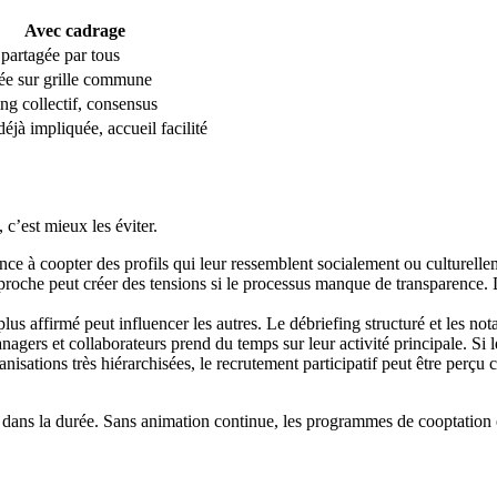
Avec cadrage
 partagée par tous
rée sur grille commune
ng collectif, consensus
éjà impliquée, accueil facilité
 c’est mieux les éviter.
ce à coopter des profils qui leur ressemblent socialement ou culturelleme
he peut créer des tensions si le processus manque de transparence. Des r
lus affirmé peut influencer les autres. Le débriefing structuré et les nota
gers et collaborateurs prend du temps sur leur activité principale. Si le
nisations très hiérarchisées, le recrutement participatif peut être perç
dans la durée. Sans animation continue, les programmes de cooptation e