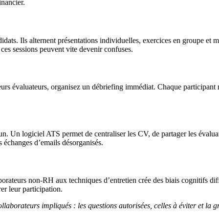
inancier.
dats. Ils alternent présentations individuelles, exercices en groupe et m
, ces sessions peuvent vite devenir confuses.
rs évaluateurs, organisez un débriefing immédiat. Chaque participant no
un. Un logiciel ATS permet de centraliser les CV, de partager les évalua
les échanges d’emails désorganisés.
aborateurs non-RH aux techniques d’entretien crée des biais cognitifs di
er leur participation.
llaborateurs impliqués : les questions autorisées, celles à éviter et la