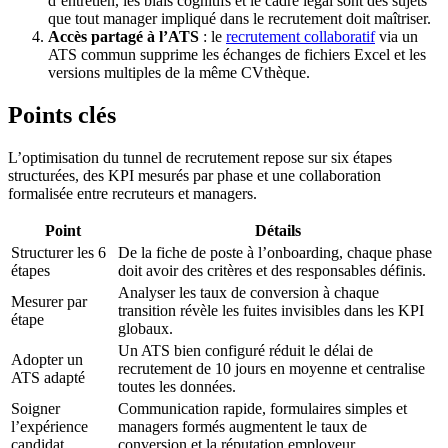
d’entretien, les biais cognitifs et le cadre légal sont des sujets
que tout manager impliqué dans le recrutement doit maîtriser.
Accès partagé à l’ATS
: le
recrutement collaboratif
via un
ATS commun supprime les échanges de fichiers Excel et les
versions multiples de la même CVthèque.
Points clés
L’optimisation du tunnel de recrutement repose sur six étapes
structurées, des KPI mesurés par phase et une collaboration
formalisée entre recruteurs et managers.
Point
Détails
Structurer les 6
De la fiche de poste à l’onboarding, chaque phase
étapes
doit avoir des critères et des responsables définis.
Analyser les taux de conversion à chaque
Mesurer par
transition révèle les fuites invisibles dans les KPI
étape
globaux.
Un ATS bien configuré réduit le délai de
Adopter un
recrutement de 10 jours en moyenne et centralise
ATS adapté
toutes les données.
Soigner
Communication rapide, formulaires simples et
l’expérience
managers formés augmentent le taux de
candidat
conversion et la réputation employeur.