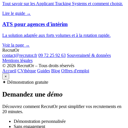
Tout savoir sur les Applicant Tracking Systems et comment choisir.
Lire le guide →
ATS pour agences d'intérim
La solution adaptée aux forts volumes et à la rotation rapide.
Voir la page →
Recrut
Or
contact@recrutor.fr
09 72 25 92 63
Souveraineté & données
Mentions légales
© 2026 RecrutOr – Tous droits réservés
Accueil
CVthèque
Guides
Blog
Offres d'emploi
×
✦ Démonstration gratuite
Demandez une
démo
Découvrez comment RecrutOr peut simplifier vos recrutements en
20 minutes.
Démonstration personnalisée
Sans engagement