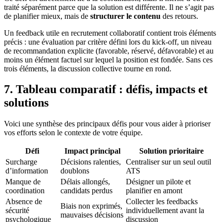
traité séparément parce que la solution est différente. Il ne s’agit pas
de planifier mieux, mais de
structurer le contenu
des retours.
Un feedback utile en recrutement collaboratif contient trois éléments
précis : une évaluation par critère défini lors du kick-off, un niveau
de recommandation explicite (favorable, réservé, défavorable) et au
moins un élément factuel sur lequel la position est fondée. Sans ces
trois éléments, la discussion collective tourne en rond.
7. Tableau comparatif : défis, impacts et
solutions
Voici une synthèse des principaux défis pour vous aider à prioriser
vos efforts selon le contexte de votre équipe.
Défi
Impact principal
Solution prioritaire
Surcharge
Décisions ralenties,
Centraliser sur un seul outil
d’information
doublons
ATS
Manque de
Délais allongés,
Désigner un pilote et
coordination
candidats perdus
planifier en amont
Absence de
Collecter les feedbacks
Biais non exprimés,
sécurité
individuellement avant la
mauvaises décisions
psychologique
discussion